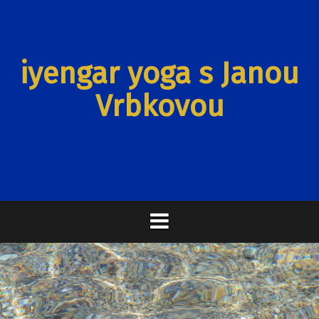
Přejít
k
obsahu
iyengar yoga s Janou
webu
Vrbkovou